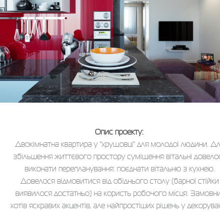
Опис проекту:
Двокімнатна квартира у "хрущовці" для молодої людини. Д
збільшення життєвого простору суміщення вітальні довело
виконати перепланування: поєднати вітальню з кухнею.
Довелося відмовитися від обіднього столу (барної стійки
виявилося достатньо) на користь робочого місця. Замовн
хотів яскравих акцентів, але найпростіших рішень у декоруван