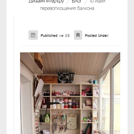
Дизайн інтер'єру
Блог
10 идей
перевоплощения балкона
Published:
кві 03
Posted Under: