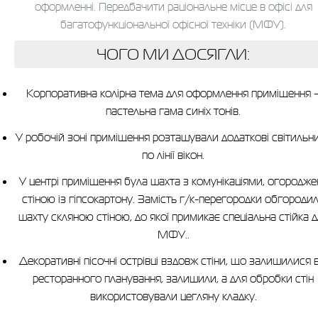
оформленні. Передбачити раціональне місце в офісі для
багатофункціональної офісної техніки (МФУ).
ЧОГО МИ ДОСЯГЛИ:
Корпоративна колірна тема для оформлення приміщення 
пастельна гама синіх тонів.
У робочій зоні приміщення розташували додаткові світильн
по лінії вікон.
У центрі приміщення була шахта з комунікаціями, огородже
стіною із гіпсокартону. Замість г/к-перегородки обгороди
шахту скляною стіною, до якої примикає спеціальна стійка д
МФУ..
Декоративні пісочні острівці вздовж стіни, що залишилися в
ресторанного планування, залишили, а для обробки стін
використовували цегляну кладку.