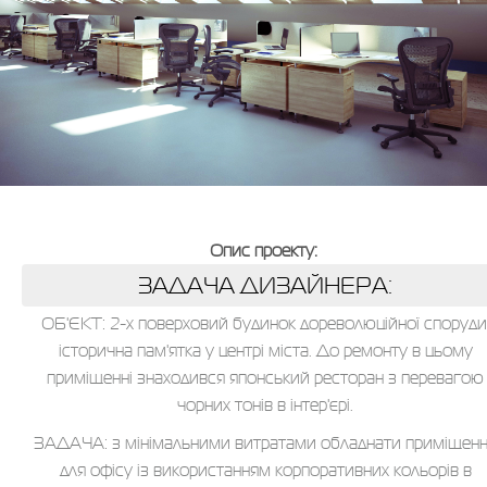
Опис проекту:
ЗАДАЧА ДИЗАЙНЕРА:
ОБ'ЄКТ: 2-х поверховий будинок дореволюційної споруди
історична пам'ятка у центрі міста. До ремонту в цьому
приміщенні знаходився японський ресторан з перевагою
чорних тонів в інтер'єрі.
ЗАДАЧА: з мінімальними витратами обладнати приміщен
для офісу із використанням корпоративних кольорів в