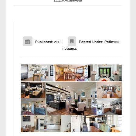
Вдохновение
Published:
січ 12
Posted Under:
Рабочий
процесс