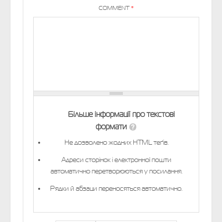
COMMENT
*
Більше інформації про текстові
формати
Не дозволено жодних HTML теґів.
Адреси сторінок і електронної пошти
автоматично перетворюються у посилання.
Рядки й абзаци переносяться автоматично.