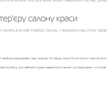
люблять вухами, але щоб вони знову повернулися до вас, диза
тер'єру салону краси
кі лежать в основі інтер'єру салону. І, незалежно від стилю оф
т необхідно враховувати пару нюансів. По-перше, покриття для підлоги повинно бути
отрапляла бруд. Для кабінетів чудовим варіантом є ламінат, для ресепшена – килимові 