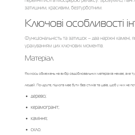
перейнятися атмосферою релаксу. Зрозуміло, пані 
затишним, красивим, безтурботним.
Ключові особливості ін
Функціональність та затишок – два наріжні камені, я
урахуванням цих ключових моментів.
Матеріал
Якихось обмежень на вибір оздоблювальних матеріалів немає, але ту
людей. По-друге, підлога має бути без стиків та швів, щоб у них не п
дерево;
керамограніт;
каміння;
скло.