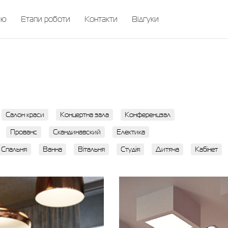
ію
Етапи роботи
Контакти
Відгуки
Салон краси
Концертна зала
Конференцзал
Прованс
Скандинавский
Електика
Спальня
Ванна
Вітальня
Студія
Дитяча
Кабінет