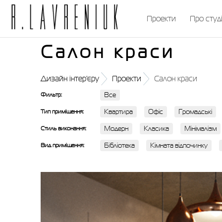
Проекти
Про студ
Салон краси
Дизайн інтер'єру
Проекти
Салон краси
Фильтр:
Все
Тип приміщення:
Квартира
Офіс
Громадські
Стиль виконання:
Модерн
Класика
Мінімалізм
Вид приміщення:
Бібліотека
Кімната відпочинку