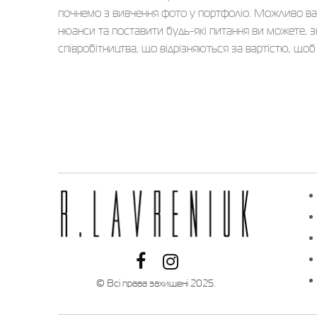
почнемо з вивчення фото у портфоліо. Можливо вам
нюанси та поставити будь-які питання ви можете, зв
співробітництва, що відрізняються за вартістю, що
© Всі права захищені 2025.