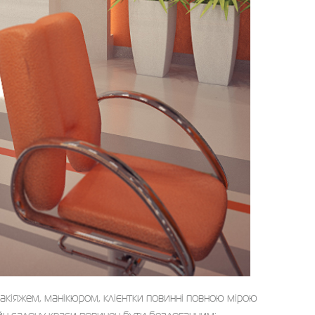
 макіяжем, манікюром, клієнтки повинні повною мірою