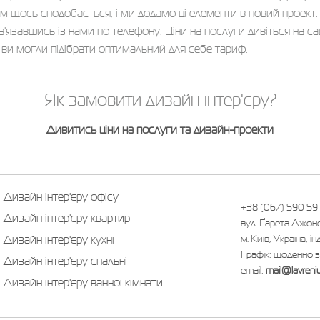
 щось сподобається, і ми додамо ці елементи в новий проект.
'язавшись із нами по телефону. Ціни на послуги дивіться на сайт
б ви могли підібрати оптимальний для себе тариф.
Як замовити дизайн інтер'єру?
Дивитись ціни на послуги та дизайн-проекти
Дизайн інтер'єру офісу
+38 (067) 590 59
Дизайн інтер'єру квартир
вул. Ґарета Джонс
м. Київ, Україна, ін
Дизайн інтер'єру кухні
Графік: щоденно з
Дизайн інтер'єру спальні
email:
mail@lavreni
Дизайн інтер'єру ванної кімнати