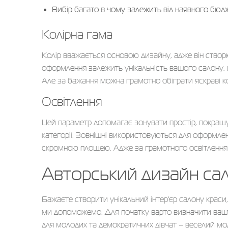
Вибір багато в чому залежить від наявного бюд
Колірна гама
Колір вважається основою дизайну, адже він створює
оформлення залежить унікальність вашого салону, й
Але за бажання можна грамотно обіграти яскраві ко
Освітлення
Цей параметр допомагає зонувати простір, покращує
категорії. Зовнішні використовуються для оформленн
скромною площею. Адже за грамотного освітлення
Авторський дизайн са
Бажаєте створити унікальний інтер'єр салону краси,
ми допоможемо. Для початку варто визначити вашу ц
для молодих та демократичних дівчат – веселий моде