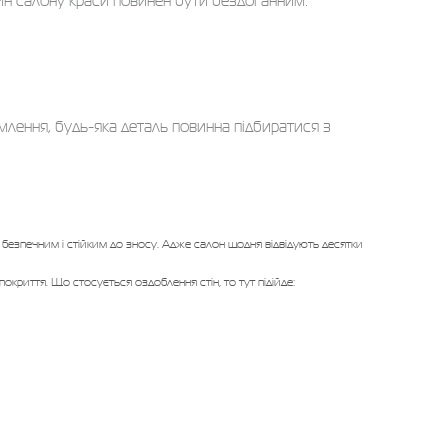
йн салону краси повинен бути бездоганним:
ормлення, будь-яка деталь повинна підбиратися з
 безпечним і стійким до зносу. Адже салон щодня відвідують десятки
покриття. Що стосується оздоблення стін, то тут підійде: