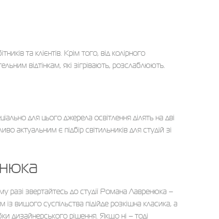
ків та клієнтів. Крім того, від колірного
ельним відтінкам, які зігрівають, розслаблюють.
іально для цього джерела освітлення ділять на дві
во актуальним є підбір світильників для студій зі
енюка
ому разі звертайтесь до студії Романа Лавренюка –
 із вищого суспільства підійде розкішна класика, а
бки дизайнерського рішення. Якщо ні – тоді