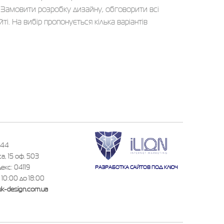
 Замовити розробку дизайну, обговорити всі
і. На вибір пропонується кілька варіантів
 44
а, 15 оф. 503
декс: 04119
РАЗРАБОТКА САЙТОВ ПОД КЛЮЧ
 10:00 до 18:00
uk-design.com.ua